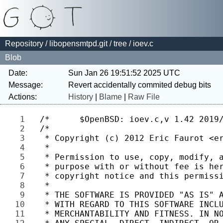
Repository
/
libopensmtpd.git
/
tree
/ ioev.c
Blob
Date:
Sun Jan 26 19:51:52 2025 UTC
Message:
Actions:
History
|
Blame
|
Raw File
1 
2 
3 
4 
5 
6 
7 
8 
9 
10 
11 