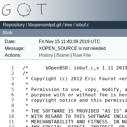
Repository
/
libopensmtpd.git
/
tree
/ iobuf.c
Blob
Date:
Fri Nov 15 11:40:39 2019 UTC
Message:
Actions:
History
|
Blame
|
Raw File
1 
2 
3 
4 
5 
6 
7 
8 
9 
10 
11 