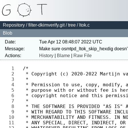
Repository
/
filter-dkimverify.git
/
tree
/ ltok.c
Blob
Date:
Tue Apr 12 08:48:07 2022 UTC
Message:
Actions:
History
|
Blame
|
Raw File
1 
2 
3 
4 
5 
6 
7 
8 
9 
10 
11 