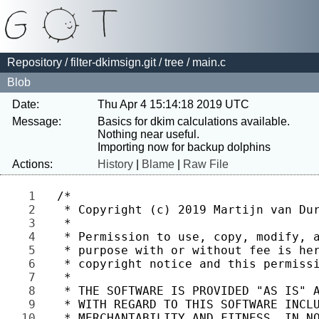
Repository
/
filter-dkimsign.git
/
tree
/ main.c
Blob
Date:
Thu Apr 4 15:14:18 2019 UTC
Message:
Basics for dkim calculations available. 
Nothing near useful.

Actions:
History
|
Blame
|
Raw File
1 
2 
3 
4 
5 
6 
7 
8 
9 
10 