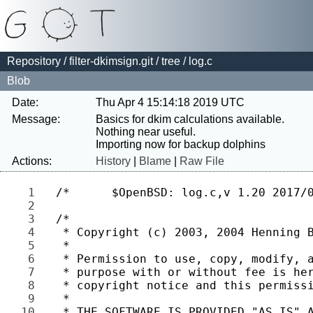
Repository
/
filter-dkimsign.git
/
tree
/ log.c
Blob
Date:
Thu Apr 4 15:14:18 2019 UTC
Message:
Basics for dkim calculations available. 
Nothing near useful.

Actions:
History
|
Blame
|
Raw File
1 
2 
3 
4 
5 
6 
7 
8 
9 
10 