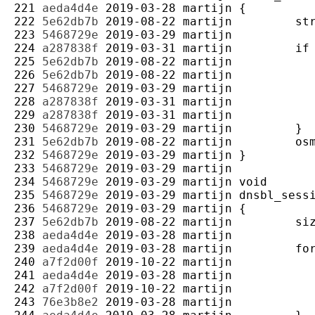
221 
aeda4d4e
2019-03-28
martijn
222 
5e62db7b
2019-08-22
martijn
223 
5468729e
2019-03-29
martijn
224 
a287838f
2019-03-31
martijn
225 
5e62db7b
2019-08-22
martijn
226 
5e62db7b
2019-08-22
martijn
227 
5468729e
2019-03-29
martijn
228 
a287838f
2019-03-31
martijn
229 
a287838f
2019-03-31
martijn
230 
5468729e
2019-03-29
martijn
231 
5e62db7b
2019-08-22
martijn
232 
5468729e
2019-03-29
martijn
233 
5468729e
2019-03-29
martijn
234 
5468729e
2019-03-29
martijn
235 
5468729e
2019-03-29
martijn
236 
5468729e
2019-03-29
martijn
237 
5e62db7b
2019-08-22
martijn
238 
aeda4d4e
2019-03-28
martijn
239 
aeda4d4e
2019-03-28
martijn
240 
a7f2d00f
2019-10-22
martijn
241 
aeda4d4e
2019-03-28
martijn
242 
a7f2d00f
2019-10-22
martijn
243 
76e3b8e2
2019-03-28
martijn