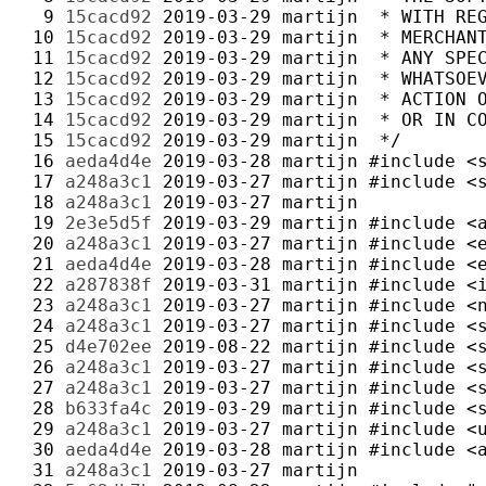
  9 
15cacd92
2019-03-29
martijn
 10 
15cacd92
2019-03-29
martijn
 11 
15cacd92
2019-03-29
martijn
 12 
15cacd92
2019-03-29
martijn
 13 
15cacd92
2019-03-29
martijn
 14 
15cacd92
2019-03-29
martijn
 15 
15cacd92
2019-03-29
martijn
 16 
aeda4d4e
2019-03-28
martijn
 17 
a248a3c1
2019-03-27
martijn
 18 
a248a3c1
2019-03-27
martijn
 19 
2e3e5d5f
2019-03-29
martijn
 20 
a248a3c1
2019-03-27
martijn
 21 
aeda4d4e
2019-03-28
martijn
 22 
a287838f
2019-03-31
martijn
 23 
a248a3c1
2019-03-27
martijn
 24 
a248a3c1
2019-03-27
martijn
 25 
d4e702ee
2019-08-22
martijn
 26 
a248a3c1
2019-03-27
martijn
 27 
a248a3c1
2019-03-27
martijn
 28 
b633fa4c
2019-03-29
martijn
 29 
a248a3c1
2019-03-27
martijn
 30 
aeda4d4e
2019-03-28
martijn
 31 
a248a3c1
2019-03-27
martijn