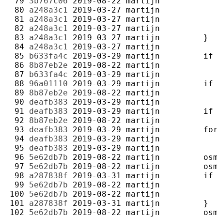
 79 
3b767c06
2019-08-22
martijn
 80 
a248a3c1
2019-03-27
martijn
 81 
a248a3c1
2019-03-27
martijn
 82 
a248a3c1
2019-03-27
martijn
 83 
a248a3c1
2019-03-27
martijn
 84 
a248a3c1
2019-03-27
martijn
 85 
b633fa4c
2019-03-29
martijn
 86 
8b87eb2e
2019-08-22
martijn
 87 
b633fa4c
2019-03-29
martijn
 88 
96a01110
2019-03-29
martijn
 89 
8b87eb2e
2019-08-22
martijn
 90 
deafb383
2019-03-29
martijn
 91 
deafb383
2019-03-29
martijn
 92 
8b87eb2e
2019-08-22
martijn
 93 
deafb383
2019-03-29
martijn
 94 
deafb383
2019-03-29
martijn
 95 
deafb383
2019-03-29
martijn
 96 
5e62db7b
2019-08-22
martijn
 97 
5e62db7b
2019-08-22
martijn
 98 
a287838f
2019-03-31
martijn
 99 
5e62db7b
2019-08-22
martijn
100 
5e62db7b
2019-08-22
martijn
101 
a287838f
2019-03-31
martijn
102 
5e62db7b
2019-08-22
martijn