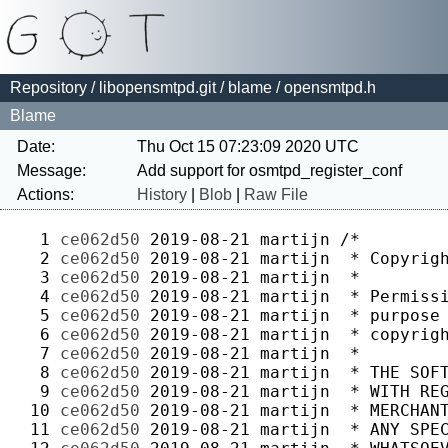
Repository
/
libopensmtpd.git
/
blame
/ opensmtpd.h
Blame
Date:
Thu Oct 15 07:23:09 2020 UTC
Message:
Actions:
History
|
Blob
|
Raw File
  1 
ce062d50
2019-08-21
martijn
  2 
ce062d50
2019-08-21
martijn
  3 
ce062d50
2019-08-21
martijn
  4 
ce062d50
2019-08-21
martijn
  5 
ce062d50
2019-08-21
martijn
  6 
ce062d50
2019-08-21
martijn
  7 
ce062d50
2019-08-21
martijn
  8 
ce062d50
2019-08-21
martijn
  9 
ce062d50
2019-08-21
martijn
 10 
ce062d50
2019-08-21
martijn
 11 
ce062d50
2019-08-21
martijn