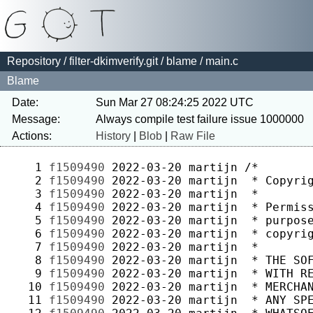
Repository
/
filter-dkimverify.git
/
blame
/ main.c
Blame
Date:
Sun Mar 27 08:24:25 2022 UTC
Message:
Actions:
History
|
Blob
|
Raw File
   1 
f1509490
2022-03-20
martijn
   2 
f1509490
2022-03-20
martijn
   3 
f1509490
2022-03-20
martijn
   4 
f1509490
2022-03-20
martijn
   5 
f1509490
2022-03-20
martijn
   6 
f1509490
2022-03-20
martijn
   7 
f1509490
2022-03-20
martijn
   8 
f1509490
2022-03-20
martijn
   9 
f1509490
2022-03-20
martijn
  10 
f1509490
2022-03-20
martijn
  11 
f1509490
2022-03-20
martijn