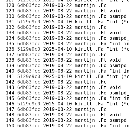
128 
6db83fcc
2019-08-22
martijn
129 
6db83fcc
2019-08-22
martijn
130 
6db83fcc
2019-08-22
martijn
131 
5129e9c0
2025-04-10
kirill
132 
6db83fcc
2019-08-22
martijn
133 
6db83fcc
2019-08-22
martijn
134 
6db83fcc
2019-08-22
martijn
135 
6db83fcc
2019-08-22
martijn
136 
5129e9c0
2025-04-10
kirill
137 
6db83fcc
2019-08-22
martijn
138 
6db83fcc
2019-08-22
martijn
139 
6db83fcc
2019-08-22
martijn
140 
6db83fcc
2019-08-22
martijn
141 
5129e9c0
2025-04-10
kirill
142 
6db83fcc
2019-08-22
martijn
143 
6db83fcc
2019-08-22
martijn
144 
6db83fcc
2019-08-22
martijn
145 
6db83fcc
2019-08-22
martijn
146 
5129e9c0
2025-04-10
kirill
147 
6db83fcc
2019-08-22
martijn
148 
6db83fcc
2019-08-22
martijn
149 
6db83fcc
2019-08-22
martijn
150 
6db83fcc
2019-08-22
martijn