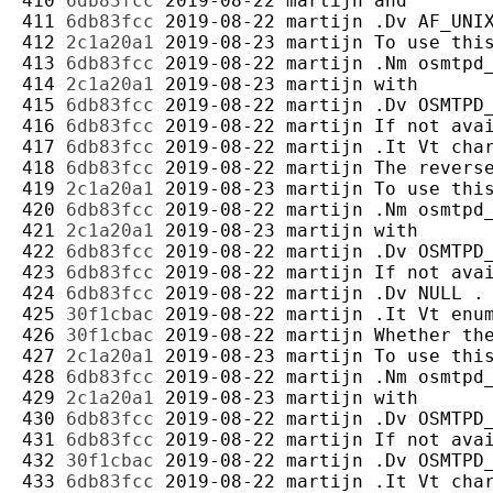
410 
6db83fcc
2019-08-22
martijn
411 
6db83fcc
2019-08-22
martijn
412 
2c1a20a1
2019-08-23
martijn
413 
6db83fcc
2019-08-22
martijn
414 
2c1a20a1
2019-08-23
martijn
415 
6db83fcc
2019-08-22
martijn
416 
6db83fcc
2019-08-22
martijn
417 
6db83fcc
2019-08-22
martijn
418 
6db83fcc
2019-08-22
martijn
419 
2c1a20a1
2019-08-23
martijn
420 
6db83fcc
2019-08-22
martijn
421 
2c1a20a1
2019-08-23
martijn
422 
6db83fcc
2019-08-22
martijn
423 
6db83fcc
2019-08-22
martijn
424 
6db83fcc
2019-08-22
martijn
425 
30f1cbac
2019-08-22
martijn
426 
30f1cbac
2019-08-22
martijn
427 
2c1a20a1
2019-08-23
martijn
428 
6db83fcc
2019-08-22
martijn
429 
2c1a20a1
2019-08-23
martijn
430 
6db83fcc
2019-08-22
martijn
431 
6db83fcc
2019-08-22
martijn
432 
30f1cbac
2019-08-22
martijn
433 
6db83fcc
2019-08-22
martijn