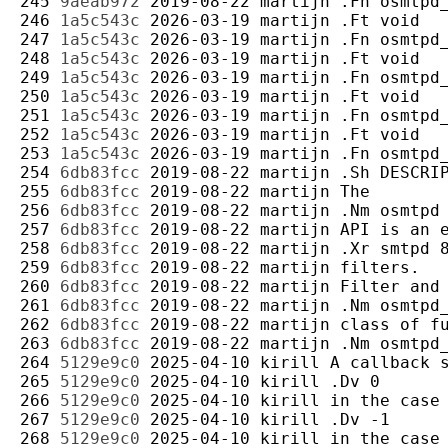
245 
9aeab972
2019-08-22
martijn
246 
1a5c543c
2026-03-19
martijn
247 
1a5c543c
2026-03-19
martijn
248 
1a5c543c
2026-03-19
martijn
249 
1a5c543c
2026-03-19
martijn
250 
1a5c543c
2026-03-19
martijn
251 
1a5c543c
2026-03-19
martijn
252 
1a5c543c
2026-03-19
martijn
253 
1a5c543c
2026-03-19
martijn
254 
6db83fcc
2019-08-22
martijn
255 
6db83fcc
2019-08-22
martijn
256 
6db83fcc
2019-08-22
martijn
257 
6db83fcc
2019-08-22
martijn
258 
6db83fcc
2019-08-22
martijn
259 
6db83fcc
2019-08-22
martijn
260 
6db83fcc
2019-08-22
martijn
261 
6db83fcc
2019-08-22
martijn
262 
6db83fcc
2019-08-22
martijn
263 
6db83fcc
2019-08-22
martijn
264 
5129e9c0
2025-04-10
kirill
265 
5129e9c0
2025-04-10
kirill
266 
5129e9c0
2025-04-10
kirill
267 
5129e9c0
2025-04-10
kirill
268 
5129e9c0
2025-04-10
kirill