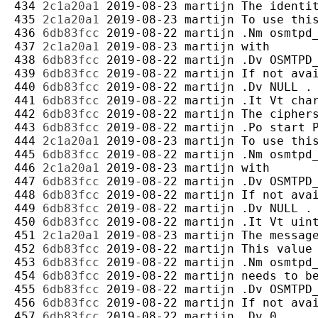
434 
2c1a20a1
2019-08-23
martijn
435 
2c1a20a1
2019-08-23
martijn
436 
6db83fcc
2019-08-22
martijn
437 
2c1a20a1
2019-08-23
martijn
438 
6db83fcc
2019-08-22
martijn
439 
6db83fcc
2019-08-22
martijn
440 
6db83fcc
2019-08-22
martijn
441 
6db83fcc
2019-08-22
martijn
442 
6db83fcc
2019-08-22
martijn
443 
6db83fcc
2019-08-22
martijn
444 
2c1a20a1
2019-08-23
martijn
445 
6db83fcc
2019-08-22
martijn
446 
2c1a20a1
2019-08-23
martijn
447 
6db83fcc
2019-08-22
martijn
448 
6db83fcc
2019-08-22
martijn
449 
6db83fcc
2019-08-22
martijn
450 
6db83fcc
2019-08-22
martijn
451 
2c1a20a1
2019-08-23
martijn
452 
6db83fcc
2019-08-22
martijn
453 
6db83fcc
2019-08-22
martijn
454 
6db83fcc
2019-08-22
martijn
455 
6db83fcc
2019-08-22
martijn
456 
6db83fcc
2019-08-22
martijn
457 
6db83fcc
2019-08-22
martijn