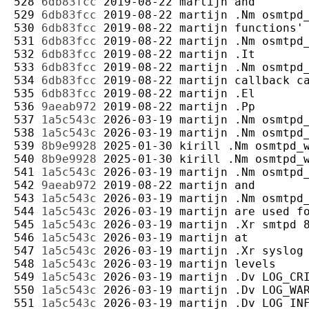
528 
6db83fcc
2019-08-22
martijn
529 
6db83fcc
2019-08-22
martijn
530 
6db83fcc
2019-08-22
martijn
531 
6db83fcc
2019-08-22
martijn
532 
6db83fcc
2019-08-22
martijn
533 
6db83fcc
2019-08-22
martijn
534 
6db83fcc
2019-08-22
martijn
535 
6db83fcc
2019-08-22
martijn
536 
9aeab972
2019-08-22
martijn
537 
1a5c543c
2026-03-19
martijn
538 
1a5c543c
2026-03-19
martijn
539 
8b9e9928
2025-01-30
kirill
540 
8b9e9928
2025-01-30
kirill
541 
1a5c543c
2026-03-19
martijn
542 
9aeab972
2019-08-22
martijn
543 
1a5c543c
2026-03-19
martijn
544 
1a5c543c
2026-03-19
martijn
545 
1a5c543c
2026-03-19
martijn
546 
1a5c543c
2026-03-19
martijn
547 
1a5c543c
2026-03-19
martijn
548 
1a5c543c
2026-03-19
martijn
549 
1a5c543c
2026-03-19
martijn
550 
1a5c543c
2026-03-19
martijn
551 
1a5c543c
2026-03-19
martijn