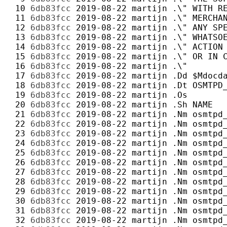
 10 
6db83fcc
2019-08-22
martijn
 11 
6db83fcc
2019-08-22
martijn
 12 
6db83fcc
2019-08-22
martijn
 13 
6db83fcc
2019-08-22
martijn
 14 
6db83fcc
2019-08-22
martijn
 15 
6db83fcc
2019-08-22
martijn
 16 
6db83fcc
2019-08-22
martijn
 17 
6db83fcc
2019-08-22
martijn
 18 
6db83fcc
2019-08-22
martijn
 19 
6db83fcc
2019-08-22
martijn
 20 
6db83fcc
2019-08-22
martijn
 21 
6db83fcc
2019-08-22
martijn
 22 
6db83fcc
2019-08-22
martijn
 23 
6db83fcc
2019-08-22
martijn
 24 
6db83fcc
2019-08-22
martijn
 25 
6db83fcc
2019-08-22
martijn
 26 
6db83fcc
2019-08-22
martijn
 27 
6db83fcc
2019-08-22
martijn
 28 
6db83fcc
2019-08-22
martijn
 29 
6db83fcc
2019-08-22
martijn
 30 
6db83fcc
2019-08-22
martijn
 31 
6db83fcc
2019-08-22
martijn
 32 
6db83fcc
2019-08-22
martijn