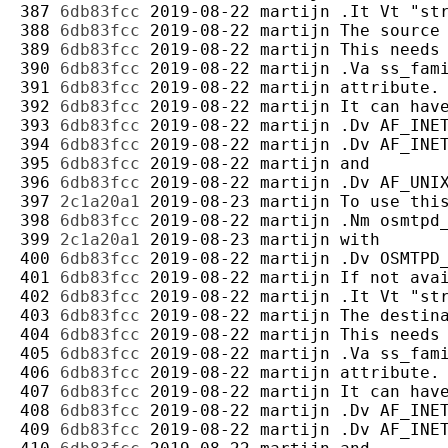
387 
6db83fcc
2019-08-22
martijn
388 
6db83fcc
2019-08-22
martijn
389 
6db83fcc
2019-08-22
martijn
390 
6db83fcc
2019-08-22
martijn
391 
6db83fcc
2019-08-22
martijn
392 
6db83fcc
2019-08-22
martijn
393 
6db83fcc
2019-08-22
martijn
394 
6db83fcc
2019-08-22
martijn
395 
6db83fcc
2019-08-22
martijn
396 
6db83fcc
2019-08-22
martijn
397 
2c1a20a1
2019-08-23
martijn
398 
6db83fcc
2019-08-22
martijn
399 
2c1a20a1
2019-08-23
martijn
400 
6db83fcc
2019-08-22
martijn
401 
6db83fcc
2019-08-22
martijn
402 
6db83fcc
2019-08-22
martijn
403 
6db83fcc
2019-08-22
martijn
404 
6db83fcc
2019-08-22
martijn
405 
6db83fcc
2019-08-22
martijn
406 
6db83fcc
2019-08-22
martijn
407 
6db83fcc
2019-08-22
martijn
408 
6db83fcc
2019-08-22
martijn
409 
6db83fcc
2019-08-22
martijn