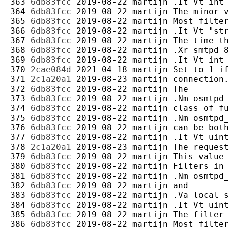
363 
6db83fcc
2019-08-22
martijn
364 
6db83fcc
2019-08-22
martijn
365 
6db83fcc
2019-08-22
martijn
366 
6db83fcc
2019-08-22
martijn
367 
6db83fcc
2019-08-22
martijn
368 
6db83fcc
2019-08-22
martijn
369 
6db83fcc
2019-08-22
martijn
370 
2cae084d
2021-04-18
martijn
371 
2c1a20a1
2019-08-23
martijn
372 
6db83fcc
2019-08-22
martijn
373 
6db83fcc
2019-08-22
martijn
374 
6db83fcc
2019-08-22
martijn
375 
6db83fcc
2019-08-22
martijn
376 
6db83fcc
2019-08-22
martijn
377 
6db83fcc
2019-08-22
martijn
378 
2c1a20a1
2019-08-23
martijn
379 
6db83fcc
2019-08-22
martijn
380 
6db83fcc
2019-08-22
martijn
381 
6db83fcc
2019-08-22
martijn
382 
6db83fcc
2019-08-22
martijn
383 
6db83fcc
2019-08-22
martijn
384 
6db83fcc
2019-08-22
martijn
385 
6db83fcc
2019-08-22
martijn
386 
6db83fcc
2019-08-22
martijn