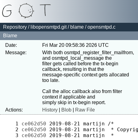
Repository
/
libopensmtpd.git
/
blame
/ opensmtpd.c
Blame
Date:
Fri Mar 20 09:58:36 2026 UTC
Message:
With both osmtpd_register_filter_mailfrom, 
and osmtpd_local_message the

filter gets called before the tx-begin 
callback, resulting in that the

message-specific context gets allocated 
too late.

Call the alloc callback also from filter 
context if applicable and

Actions:
History
|
Blob
|
Raw File
   1 
ce062d50
2019-08-21
martijn
   2 
ce062d50
2019-08-21
martijn
   3 
ce062d50
2019-08-21
martijn