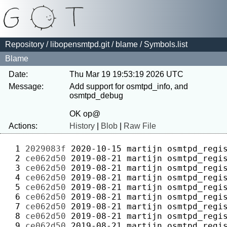
Repository
/
libopensmtpd.git
/
blame
/ Symbols.list
Blame
Date:
Thu Mar 19 19:53:19 2026 UTC
Message:
Add support for osmtpd_info, and 
osmtpd_debug

Actions:
History
|
Blob
|
Raw File
 1 
2029083f
2020-10-15
martijn
 2 
ce062d50
2019-08-21
martijn
 3 
ce062d50
2019-08-21
martijn
 4 
ce062d50
2019-08-21
martijn
 5 
ce062d50
2019-08-21
martijn
 6 
ce062d50
2019-08-21
martijn
 7 
ce062d50
2019-08-21
martijn
 8 
ce062d50
2019-08-21
martijn
 9 
ce062d50
2019-08-21
martijn