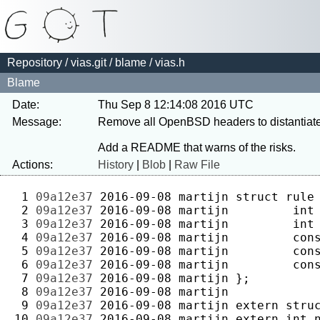
Repository
/
vias.git
/
blame
/ vias.h
Blame
Date:
Thu Sep 8 12:14:08 2016 UTC
Message:
Remove all OpenBSD headers to distantiate t
Actions:
History
|
Blob
|
Raw File
 1 
09a12e37
2016-09-08
martijn
 2 
09a12e37
2016-09-08
martijn
 3 
09a12e37
2016-09-08
martijn
 4 
09a12e37
2016-09-08
martijn
 5 
09a12e37
2016-09-08
martijn
 6 
09a12e37
2016-09-08
martijn
 7 
09a12e37
2016-09-08
martijn
 8 
09a12e37
2016-09-08
martijn
 9 
09a12e37
2016-09-08
martijn
10 
09a12e37
2016-09-08
martijn