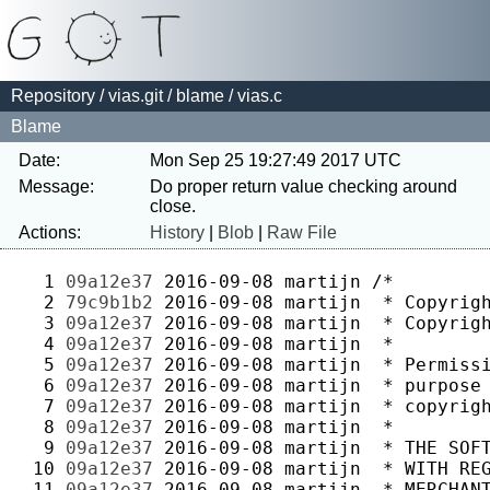
Repository
/
vias.git
/
blame
/ vias.c
Blame
Date:
Mon Sep 25 19:27:49 2017 UTC
Message:
Do proper return value checking around 
Actions:
History
|
Blob
|
Raw File
  1 
09a12e37
2016-09-08
martijn
  2 
79c9b1b2
2016-09-08
martijn
  3 
09a12e37
2016-09-08
martijn
  4 
09a12e37
2016-09-08
martijn
  5 
09a12e37
2016-09-08
martijn
  6 
09a12e37
2016-09-08
martijn
  7 
09a12e37
2016-09-08
martijn
  8 
09a12e37
2016-09-08
martijn
  9 
09a12e37
2016-09-08
martijn
 10 
09a12e37
2016-09-08
martijn
 11 
09a12e37
2016-09-08
martijn