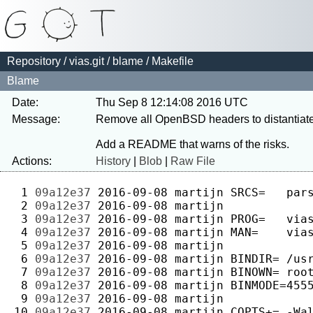
Repository
/
vias.git
/
blame
/ Makefile
Blame
Date:
Thu Sep 8 12:14:08 2016 UTC
Message:
Remove all OpenBSD headers to distantiate t
Actions:
History
|
Blob
|
Raw File
 1 
09a12e37
2016-09-08
martijn
 2 
09a12e37
2016-09-08
martijn
 3 
09a12e37
2016-09-08
martijn
 4 
09a12e37
2016-09-08
martijn
 5 
09a12e37
2016-09-08
martijn
 6 
09a12e37
2016-09-08
martijn
 7 
09a12e37
2016-09-08
martijn
 8 
09a12e37
2016-09-08
martijn
 9 
09a12e37
2016-09-08
martijn
10 
09a12e37
2016-09-08
martijn