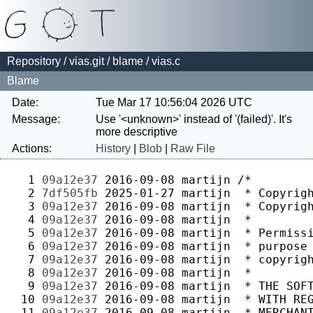
Repository
/
vias.git
/
blame
/ vias.c
Blame
Date:
Tue Mar 17 10:56:04 2026 UTC
Message:
Use '<unknown>' instead of '(failed)'. It's 
Actions:
History
|
Blob
|
Raw File
  1 
09a12e37
2016-09-08
martijn
  2 
7df505fb
2025-01-27
martijn
  3 
09a12e37
2016-09-08
martijn
  4 
09a12e37
2016-09-08
martijn
  5 
09a12e37
2016-09-08
martijn
  6 
09a12e37
2016-09-08
martijn
  7 
09a12e37
2016-09-08
martijn
  8 
09a12e37
2016-09-08
martijn
  9 
09a12e37
2016-09-08
martijn
 10 
09a12e37
2016-09-08
martijn
 11 
09a12e37
2016-09-08
martijn