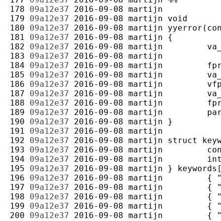
178 
09a12e37
2016-09-08
martijn
179 
09a12e37
2016-09-08
martijn
180 
09a12e37
2016-09-08
martijn
181 
09a12e37
2016-09-08
martijn
182 
09a12e37
2016-09-08
martijn
183 
09a12e37
2016-09-08
martijn
184 
09a12e37
2016-09-08
martijn
185 
09a12e37
2016-09-08
martijn
186 
09a12e37
2016-09-08
martijn
187 
09a12e37
2016-09-08
martijn
188 
09a12e37
2016-09-08
martijn
189 
09a12e37
2016-09-08
martijn
190 
09a12e37
2016-09-08
martijn
191 
09a12e37
2016-09-08
martijn
192 
09a12e37
2016-09-08
martijn
193 
09a12e37
2016-09-08
martijn
194 
09a12e37
2016-09-08
martijn
195 
09a12e37
2016-09-08
martijn
196 
09a12e37
2016-09-08
martijn
197 
09a12e37
2016-09-08
martijn
198 
09a12e37
2016-09-08
martijn
199 
09a12e37
2016-09-08
martijn
200 
09a12e37
2016-09-08
martijn