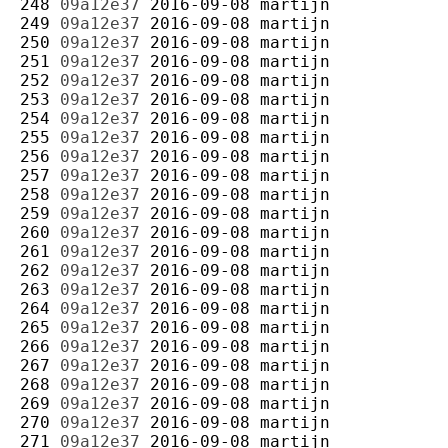
248 
09a12e37
2016-09-08
martijn
249 
09a12e37
2016-09-08
martijn
250 
09a12e37
2016-09-08
martijn
251 
09a12e37
2016-09-08
martijn
252 
09a12e37
2016-09-08
martijn
253 
09a12e37
2016-09-08
martijn
254 
09a12e37
2016-09-08
martijn
255 
09a12e37
2016-09-08
martijn
256 
09a12e37
2016-09-08
martijn
257 
09a12e37
2016-09-08
martijn
258 
09a12e37
2016-09-08
martijn
259 
09a12e37
2016-09-08
martijn
260 
09a12e37
2016-09-08
martijn
261 
09a12e37
2016-09-08
martijn
262 
09a12e37
2016-09-08
martijn
263 
09a12e37
2016-09-08
martijn
264 
09a12e37
2016-09-08
martijn
265 
09a12e37
2016-09-08
martijn
266 
09a12e37
2016-09-08
martijn
267 
09a12e37
2016-09-08
martijn
268 
09a12e37
2016-09-08
martijn
269 
09a12e37
2016-09-08
martijn
270 
09a12e37
2016-09-08
martijn
271 
09a12e37
2016-09-08
martijn