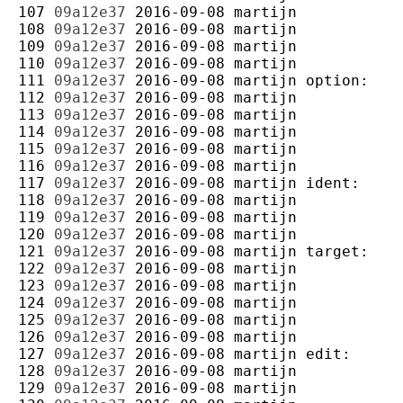
107 
09a12e37
2016-09-08
martijn
108 
09a12e37
2016-09-08
martijn
109 
09a12e37
2016-09-08
martijn
110 
09a12e37
2016-09-08
martijn
111 
09a12e37
2016-09-08
martijn
112 
09a12e37
2016-09-08
martijn
113 
09a12e37
2016-09-08
martijn
114 
09a12e37
2016-09-08
martijn
115 
09a12e37
2016-09-08
martijn
116 
09a12e37
2016-09-08
martijn
117 
09a12e37
2016-09-08
martijn
118 
09a12e37
2016-09-08
martijn
119 
09a12e37
2016-09-08
martijn
120 
09a12e37
2016-09-08
martijn
121 
09a12e37
2016-09-08
martijn
122 
09a12e37
2016-09-08
martijn
123 
09a12e37
2016-09-08
martijn
124 
09a12e37
2016-09-08
martijn
125 
09a12e37
2016-09-08
martijn
126 
09a12e37
2016-09-08
martijn
127 
09a12e37
2016-09-08
martijn
128 
09a12e37
2016-09-08
martijn
129 
09a12e37
2016-09-08
martijn