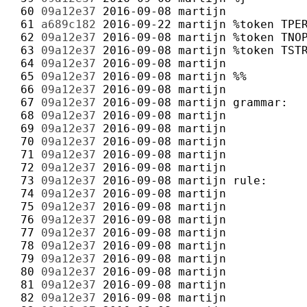
 60 
09a12e37
2016-09-08
martijn
 61 
a689c182
2016-09-22
martijn
 62 
09a12e37
2016-09-08
martijn
 63 
09a12e37
2016-09-08
martijn
 64 
09a12e37
2016-09-08
martijn
 65 
09a12e37
2016-09-08
martijn
 66 
09a12e37
2016-09-08
martijn
 67 
09a12e37
2016-09-08
martijn
 68 
09a12e37
2016-09-08
martijn
 69 
09a12e37
2016-09-08
martijn
 70 
09a12e37
2016-09-08
martijn
 71 
09a12e37
2016-09-08
martijn
 72 
09a12e37
2016-09-08
martijn
 73 
09a12e37
2016-09-08
martijn
 74 
09a12e37
2016-09-08
martijn
 75 
09a12e37
2016-09-08
martijn
 76 
09a12e37
2016-09-08
martijn
 77 
09a12e37
2016-09-08
martijn
 78 
09a12e37
2016-09-08
martijn
 79 
09a12e37
2016-09-08
martijn
 80 
09a12e37
2016-09-08
martijn
 81 
09a12e37
2016-09-08
martijn
 82 
09a12e37
2016-09-08
martijn