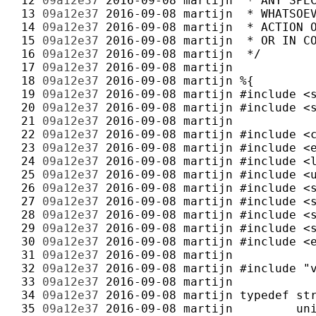
 12 
09a12e37
2016-09-08
martijn
 13 
09a12e37
2016-09-08
martijn
 14 
09a12e37
2016-09-08
martijn
 15 
09a12e37
2016-09-08
martijn
 16 
09a12e37
2016-09-08
martijn
 17 
09a12e37
2016-09-08
martijn
 18 
09a12e37
2016-09-08
martijn
 19 
09a12e37
2016-09-08
martijn
 20 
09a12e37
2016-09-08
martijn
 21 
09a12e37
2016-09-08
martijn
 22 
09a12e37
2016-09-08
martijn
 23 
09a12e37
2016-09-08
martijn
 24 
09a12e37
2016-09-08
martijn
 25 
09a12e37
2016-09-08
martijn
 26 
09a12e37
2016-09-08
martijn
 27 
09a12e37
2016-09-08
martijn
 28 
09a12e37
2016-09-08
martijn
 29 
09a12e37
2016-09-08
martijn
 30 
09a12e37
2016-09-08
martijn
 31 
09a12e37
2016-09-08
martijn
 32 
09a12e37
2016-09-08
martijn
 33 
09a12e37
2016-09-08
martijn
 34 
09a12e37
2016-09-08
martijn
 35 
09a12e37
2016-09-08
martijn