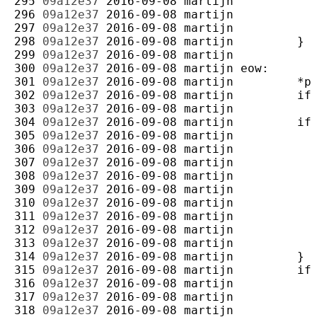
295 
09a12e37
2016-09-08
martijn
296 
09a12e37
2016-09-08
martijn
297 
09a12e37
2016-09-08
martijn
298 
09a12e37
2016-09-08
martijn
299 
09a12e37
2016-09-08
martijn
300 
09a12e37
2016-09-08
martijn
301 
09a12e37
2016-09-08
martijn
302 
09a12e37
2016-09-08
martijn
303 
09a12e37
2016-09-08
martijn
304 
09a12e37
2016-09-08
martijn
305 
09a12e37
2016-09-08
martijn
306 
09a12e37
2016-09-08
martijn
307 
09a12e37
2016-09-08
martijn
308 
09a12e37
2016-09-08
martijn
309 
09a12e37
2016-09-08
martijn
310 
09a12e37
2016-09-08
martijn
311 
09a12e37
2016-09-08
martijn
312 
09a12e37
2016-09-08
martijn
313 
09a12e37
2016-09-08
martijn
314 
09a12e37
2016-09-08
martijn
315 
09a12e37
2016-09-08
martijn
316 
09a12e37
2016-09-08
martijn
317 
09a12e37
2016-09-08
martijn
318 
09a12e37
2016-09-08
martijn