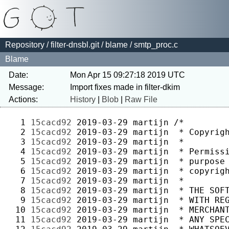
Repository
/
filter-dnsbl.git
/
blame
/ smtp_proc.c
Blame
Date:
Mon Apr 15 09:27:18 2019 UTC
Message:
Actions:
History
|
Blob
|
Raw File
  1 
15cacd92
2019-03-29
martijn
  2 
15cacd92
2019-03-29
martijn
  3 
15cacd92
2019-03-29
martijn
  4 
15cacd92
2019-03-29
martijn
  5 
15cacd92
2019-03-29
martijn
  6 
15cacd92
2019-03-29
martijn
  7 
15cacd92
2019-03-29
martijn
  8 
15cacd92
2019-03-29
martijn
  9 
15cacd92
2019-03-29
martijn
 10 
15cacd92
2019-03-29
martijn
 11 
15cacd92
2019-03-29
martijn