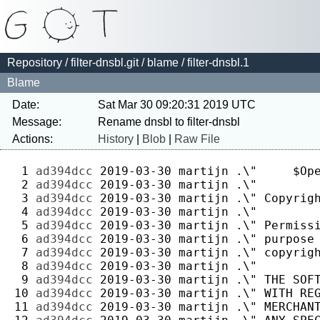
Repository
/
filter-dnsbl.git
/
blame
/ filter-dnsbl.1
Blame
Date:
Sat Mar 30 09:20:31 2019 UTC
Message:
Actions:
History
|
Blob
|
Raw File
 1 
ad394dcc
2019-03-30
martijn
 2 
ad394dcc
2019-03-30
martijn
 3 
ad394dcc
2019-03-30
martijn
 4 
ad394dcc
2019-03-30
martijn
 5 
ad394dcc
2019-03-30
martijn
 6 
ad394dcc
2019-03-30
martijn
 7 
ad394dcc
2019-03-30
martijn
 8 
ad394dcc
2019-03-30
martijn
 9 
ad394dcc
2019-03-30
martijn
10 
ad394dcc
2019-03-30
martijn
11 
ad394dcc
2019-03-30
martijn