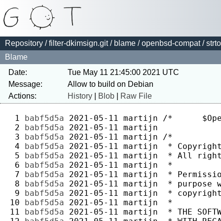
Repository
/
filter-dkimsign.git
/
blame
/
openbsd-compat
/ str
Blame
Date:
Tue May 11 21:45:00 2021 UTC
Message:
Actions:
History
|
Blob
|
Raw File
 1 
babf5d5a
2021-05-11
martijn
 2 
babf5d5a
2021-05-11
martijn
 3 
babf5d5a
2021-05-11
martijn
 4 
babf5d5a
2021-05-11
martijn
 5 
babf5d5a
2021-05-11
martijn
 6 
babf5d5a
2021-05-11
martijn
 7 
babf5d5a
2021-05-11
martijn
 8 
babf5d5a
2021-05-11
martijn
 9 
babf5d5a
2021-05-11
martijn
10 
babf5d5a
2021-05-11
martijn
11 
babf5d5a
2021-05-11
martijn