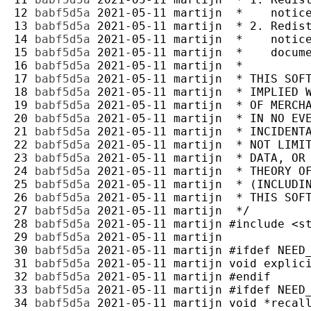
12 
babf5d5a
2021-05-11
martijn
13 
babf5d5a
2021-05-11
martijn
14 
babf5d5a
2021-05-11
martijn
15 
babf5d5a
2021-05-11
martijn
16 
babf5d5a
2021-05-11
martijn
17 
babf5d5a
2021-05-11
martijn
18 
babf5d5a
2021-05-11
martijn
19 
babf5d5a
2021-05-11
martijn
20 
babf5d5a
2021-05-11
martijn
21 
babf5d5a
2021-05-11
martijn
22 
babf5d5a
2021-05-11
martijn
23 
babf5d5a
2021-05-11
martijn
24 
babf5d5a
2021-05-11
martijn
25 
babf5d5a
2021-05-11
martijn
26 
babf5d5a
2021-05-11
martijn
27 
babf5d5a
2021-05-11
martijn
28 
babf5d5a
2021-05-11
martijn
29 
babf5d5a
2021-05-11
martijn
30 
babf5d5a
2021-05-11
martijn
31 
babf5d5a
2021-05-11
martijn
32 
babf5d5a
2021-05-11
martijn
33 
babf5d5a
2021-05-11
martijn
34 
babf5d5a
2021-05-11
martijn