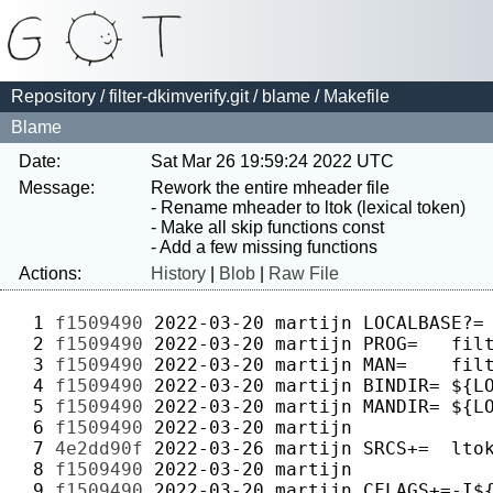
Repository
/
filter-dkimverify.git
/
blame
/ Makefile
Blame
Date:
Sat Mar 26 19:59:24 2022 UTC
Message:
Rework the entire mheader file

- Rename mheader to ltok (lexical token)

- Make all skip functions const

Actions:
History
|
Blob
|
Raw File
 1 
f1509490
2022-03-20
martijn
 2 
f1509490
2022-03-20
martijn
 3 
f1509490
2022-03-20
martijn
 4 
f1509490
2022-03-20
martijn
 5 
f1509490
2022-03-20
martijn
 6 
f1509490
2022-03-20
martijn
 7 
4e2dd90f
2022-03-26
martijn
 8 
f1509490
2022-03-20
martijn
 9 
f1509490
2022-03-20
martijn